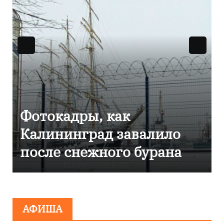
Фоторепортаж как в
лило
Калининграде
рана
эвакуировали ТЦ из-з
сообщения о
минировании
АФИША