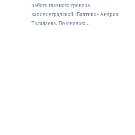
работе главного тренера
калининградской «Балтики» Андрея
Талалаева. По мнению…
АФИША
КУЛЬТУРА
ОБЩЕСТВО
ЩЕСТВО
Организаторы фестиваля
«Открытое море» объявили
ие в
даты его проведения!