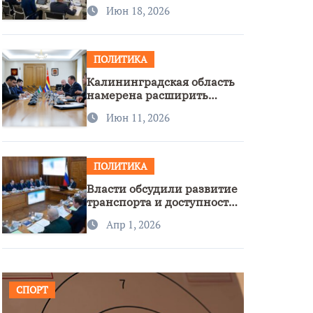
стратегии нацполитики
Июн 18, 2026
ПОЛИТИКА
Калининградская область
намерена расширить
сотрудничество с
Июн 11, 2026
Узбекистаном
ПОЛИТИКА
Власти обсудили развитие
транспорта и доступность
региона
Апр 1, 2026
СПОРТ