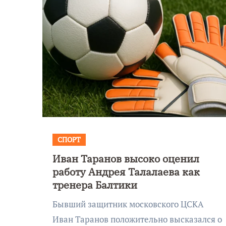
СПОРТ
Иван Таранов высоко оценил
ьное
Фотокадры, ка
работу Андрея Талалаева как
е сияние
Калининград
тренера Балтики
лели над
завалило после
Бывший защитник московского ЦСКА
ой
снежного бура
Иван Таранов положительно высказался о