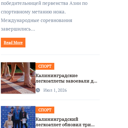
победительницей первенства Азии по
спортивному метанию ножа.
Международные соревнования
завершились…
Read More
СПОРТ
Калининградские
легкоатлеты завоевали две
бронзы на первенстве
Июл 1, 2026
России
СПОРТ
Калининградский
легкоатлет обновил три