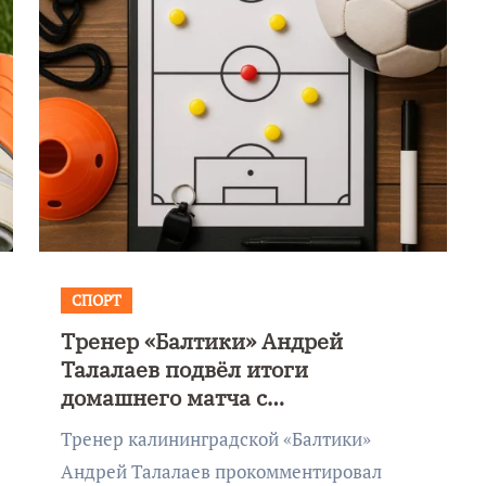
СПОРТ
Тренер «Балтики» Андрей
к
Фоторепортаж как в
Талалаев подвёл итоги
Калининграде
домашнего матча с
эвакуировали ТЦ из-
«Краснодаром»
Тренер калининградской «Балтики»
на
за сообщения о
Андрей Талалаев прокомментировал