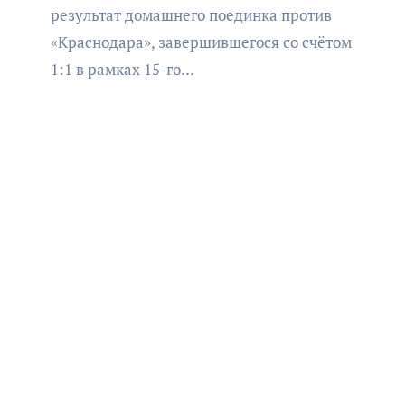
минировании
результат домашнего поединка против
«Краснодара», завершившегося со счётом
1:1 в рамках 15-го…
АФИША
В Калининграде пройдет
фестиваль искусств «Зимние
каникулы на Балтике»