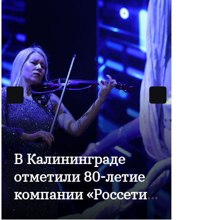
В Калининграде
отметили 80-летие
9 Ма
компании «Россети
Побе
Янтарь»