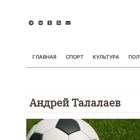
Перейти
к
содержанию
ГЛАВНАЯ
СПОРТ
КУЛЬТУРА
ПОЛ
Андрей Талалаев
БЩЕСТВО
ФОТО
ВАЖНОЕ
ОБЩЕСТВО
Ф