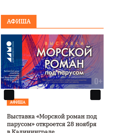
АФИША
АФИША
АФИ
Выставка «Морской роман под
Музы
парусом» откроется 28 ноября
моно
в Калининграде
четы