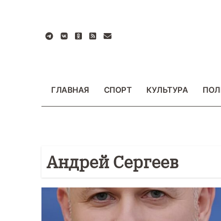
Перейти
к
содержанию
ГЛАВНАЯ
СПОРТ
КУЛЬТУРА
ПОЛ
Андрей Сергеев
БЩЕСТВО
ФОТО
ВАЖНОЕ
ОБЩЕСТВО
Ф