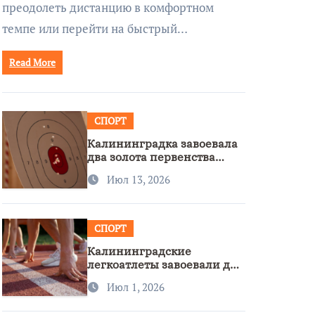
преодолеть дистанцию в комфортном
темпе или перейти на быстрый…
Read More
СПОРТ
Калининградка завоевала
два золота первенства
Азии по метанию ножа
Июл 13, 2026
СПОРТ
Калининградские
легкоатлеты завоевали две
бронзы на первенстве
Июл 1, 2026
России