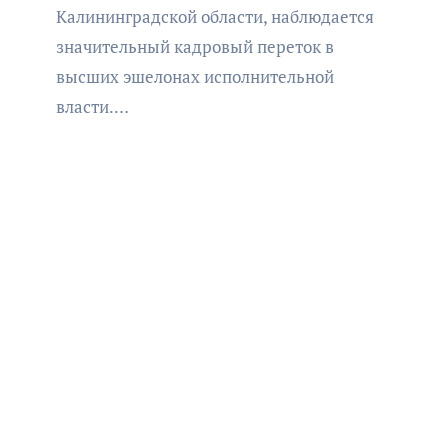
Калининградской области, наблюдается
значительный кадровый переток в
высших эшелонах исполнительной
власти.…
АФИША
КУЛЬТУРА
ОБЩЕСТВО
Организаторы фестиваля
«Открытое море» объявили
даты его проведения!