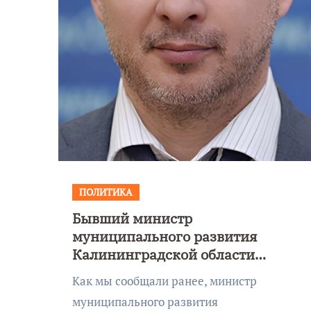
ПОЛИТИКА
Бывший министр
Уникальное
муниципального развития
 День
северное сиян
Калининградской области
!
запечатлели н
назначен на новый пост
Как мы сообщали ранее, министр
Балтикой
муниципального развития