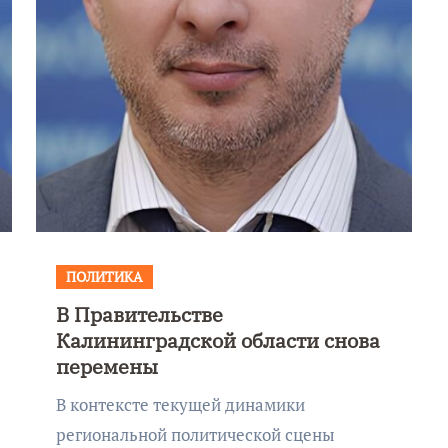
ПОЛИТИКА
В Правительстве
Фотокадры, как
Калининградской области снова
ие
Калининград
перемены
ад
завалило после
В контексте текущей динамики
снежного бурана
региональной политической сцены