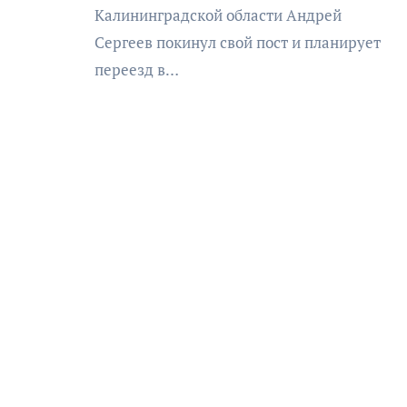
Калининградской области Андрей
Сергеев покинул свой пост и планирует
переезд в…
АФИША
КУЛЬТУРА
ОБЩЕСТВО
еский
Николай Патрушев
оведь в
поддержал проведение в
и»