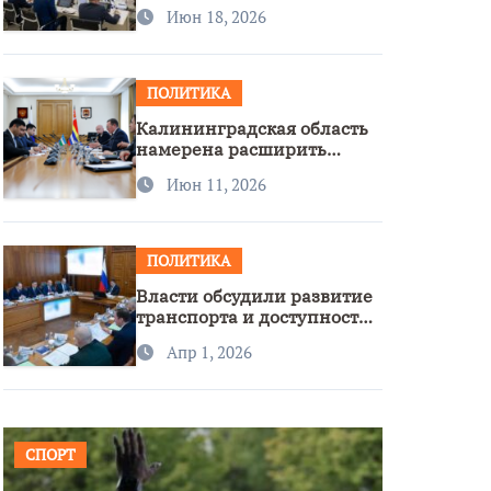
стратегии нацполитики
Июн 18, 2026
ПОЛИТИКА
Калининградская область
намерена расширить
сотрудничество с
Июн 11, 2026
Узбекистаном
ПОЛИТИКА
Власти обсудили развитие
транспорта и доступность
региона
Апр 1, 2026
СПОРТ