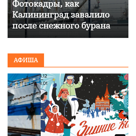
дры, как
Фоторепорт
нград завалило
Калинингр
нежного бурана
эвакуирова
сообщения
минирован
АФИША