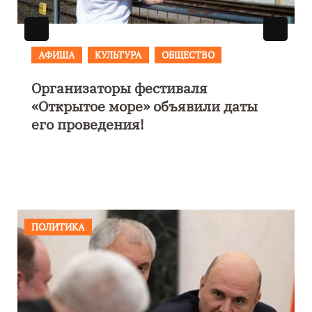
АФИША
В Калининграде пройдет
фестиваль искусств «Зимние
каникулы на Балтике»
ПОЛИТИКА