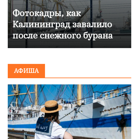
ы, как
Фоторепорта
рад завалило
Калининград
ежного бурана
эвакуировали
сообщения о
минировани
АФИША