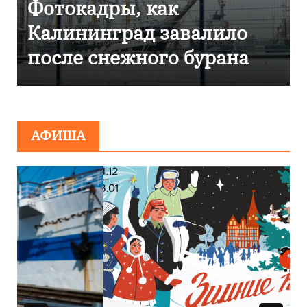
кадры, как
Фоторепо
нинград завалило
Калинин
 снежного бурана
эвакуиро
сообщен
миниров
АФИША