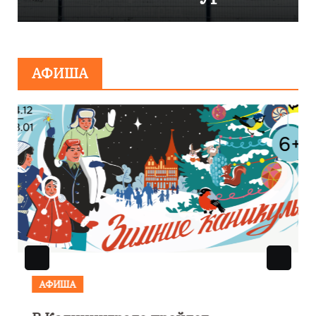
сообщения о
минировании
АФИША
АФИША