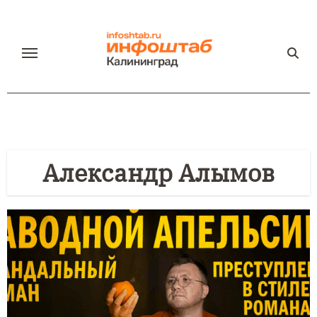
Перейти
к
содержанию
Александр Алымов