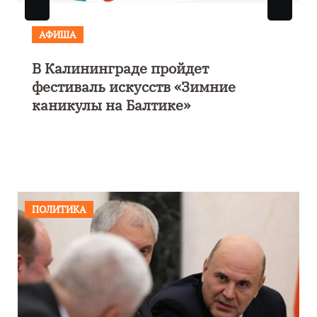
АФИША
Выставка «Морской роман под
парусом» откроется 28 ноября в
Калининграде
ПОЛИТИКА