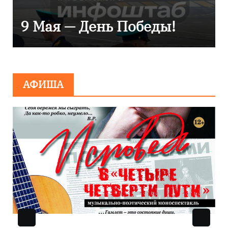
сияние запечатлели над
Балтикой
АФИША