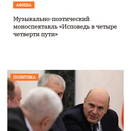
АФИША
КУЛЬТУРА
ОБЩЕСТВО
ий
Николай Патрушев поддерж
ь в четыре
проведение в Калининграде
морского фестиваля «Открыт
море»
ПОЛИТИКА