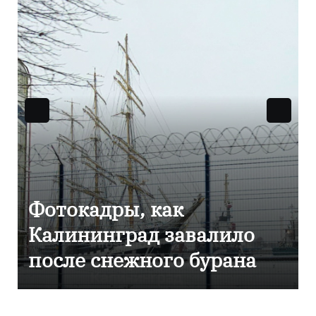
Фоторепортаж как в
Калининграде
эвакуировали ТЦ из-за
сообщения о
минировании