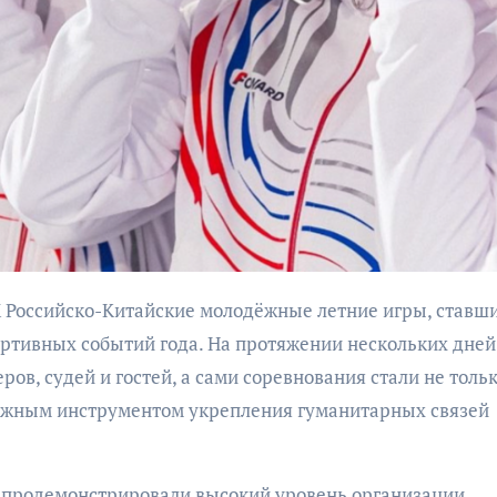
бурана
АФИША
КУЛЬТУР
АФИША
КУЛЬТУРА
ОБЩЕСТВО
ОБЩЕСТВО
Организаторы
Николай Патрушев
фестиваля
тивных событий года. На протяжении нескольких дней
поддержал
«Открытое мор
проведение в
ов, судей и гостей, а сами соревнования стали не толь
объявили даты
Калининграде
важным инструментом укрепления гуманитарных связей
проведения!
морского фестиваля
«Открытое море»
и продемонстрировали высокий уровень организации