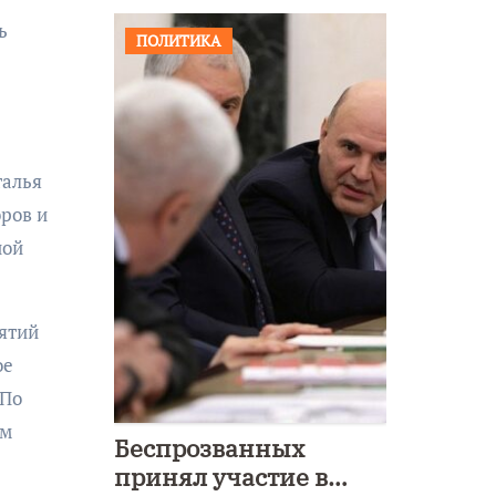
ь
ПОЛИТИКА
талья
ров и
ной
ятий
ое
 По
ам
Беспрозванных
принял участие в