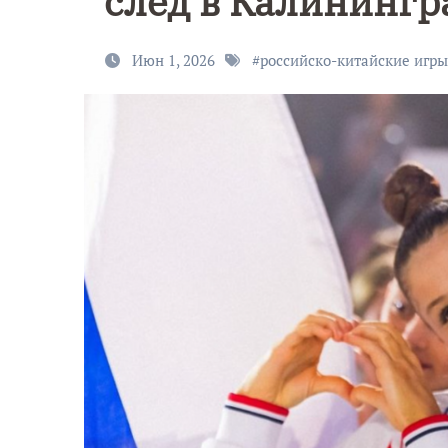
след в Калинингр
Июн 1, 2026
#
российско-китайские игры
9 Мая — Де
Победы!