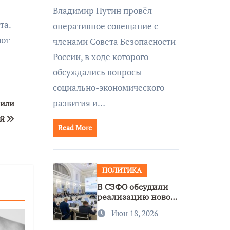
совещании Совбеза
Владимир Путин провёл
под руководством
та.
оперативное совещание с
Путина
уют
членами Совета Безопасности
России, в ходе которого
обсуждались вопросы
социально-экономического
развития и…
оили
ей
Read More
ПОЛИТИКА
В СЗФО обсудили
реализацию новой
стратегии
Июн 18, 2026
нацполитики