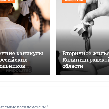
енние каникулы
Вторичное жилье
российских
Калининградско
ольников
области
одлятся дольше
подорожало на
мних
4,6% за год
ательные поля помечены
*