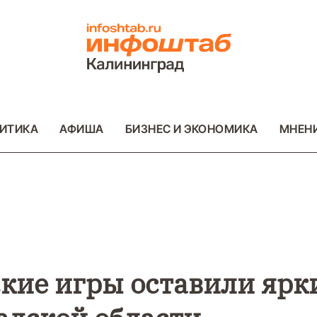
ИТИКА
АФИША
БИЗНЕС И ЭКОНОМИКА
МНЕН
ВО
ВАЖНОЕ
ОБЩЕСТВО
ВАЖНОЕ
ОБ
ФОТО
ФОТО
кие игры оставили ярк