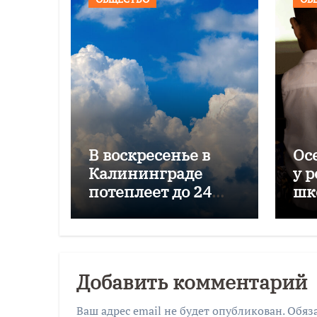
В воскресенье в
Ос
Калининграде
у 
потеплеет до 24
шк
градусов
пр
зи
Добавить комментарий
Ваш адрес email не будет опубликован.
Обяз