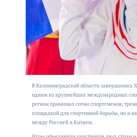
АФИША
Музыкально-
поэтический
В Калининградской области завершились X Российско-Китайские молодёжные летние игры, ставшие
моноспектакль
одним из крупнейших международных спор
«Исповедь в четыре
регион принимал сотни спортсменов, тренер
четверти пути»
площадкой для спортивной борьбы, но и 
между Россией и Китаем.
Игры объединили участников двух стран 