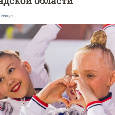
адской области
#
спорт
Уникальное
Фотокад
нь
северное
как
сияние
Калини
запечатлели
завалил
над Балтикой
после
снежног