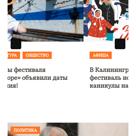
АФИША
В Калининграде пройдет
фестиваль искусств «Зимние
каникулы на Балтике»
ПОЛИТИКА