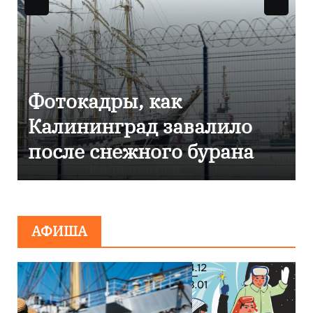
к
Фоторепортаж как
авалило
Калининграде
о бурана
эвакуировали ТЦ и
сообщения о
минировании
АФИША