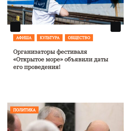
АФИША
В Калининграде пройдет
фестиваль искусств «Зимние
каникулы на Балтике»
ПОЛИТИКА