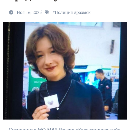
Ноя 16, 2025
#
Полиция
#
розыск
Сотрудники МО МВД России «Багратионовский»