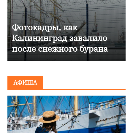
Фоторепортаж как в
Калининграде
эвакуировали ТЦ из-за
сообщения о
минировании
АФИША