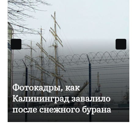
Фоторепортаж как в
ло
Калининграде
на
эвакуировали ТЦ из-за
сообщения о
минировании