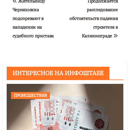
Жительницу
Продолжается
по
Черняховска
расследование
подозревают в
обстоятельств падения
записям
нападении на
строителя в
судебного пристава
Калининграде
ИНТЕРЕСНОЕ НА ИНФОШТАБЕ
ПРОИСШЕСТВИЯ