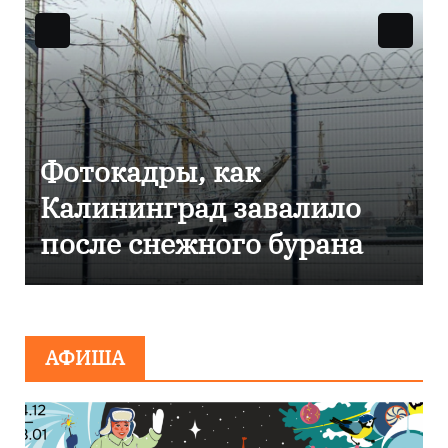
Фоторепортаж как в
Калининграде
эвакуировали ТЦ из-за
сообщения о
минировании
АФИША