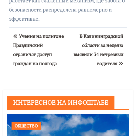
работает как слаженный механизм, где забота о
безопасности распределена равномерно и
эффективно.
Навигация
Учения на полигоне
В Калининградской
по
Правдинский
области за неделю
ограничат доступ
выявили 34 нетрезвых
записям
граждан на полгода
водителя
ИНТЕРЕСНОЕ НА ИНФОШТАБЕ
ОБЩЕСТВО