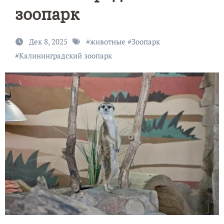
зоопарк
Дек 8, 2025
#
животные
#
Зоопарк
#
Калининградский зоопарк