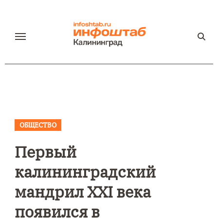
Перейти
к
содержанию
ОБЩЕСТВО
Первый
калининградский
мандрил XXI века
появился в