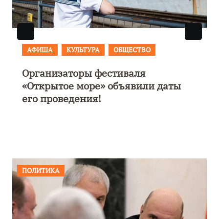
АФИША
В Калининграде пройдет
фестиваль искусств «Зимние
каникулы на Балтике»
ПОЛИТИКА