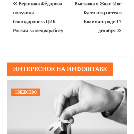
Навигация
Вероника Фёдорова
Выставка о Жаке-Иве
по
получила
Кусто откроется в
благодарность ЦИК
Калининграде 17
записям
России за медиаработу
декабря
ИНТЕРЕСНОЕ НА ИНФОШТАБЕ
ОБЩЕСТВО