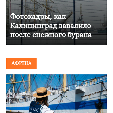
Фоторепортаж как в
Калининграде
эвакуировали ТЦ из-за
сообщения о
минировании
АФИША