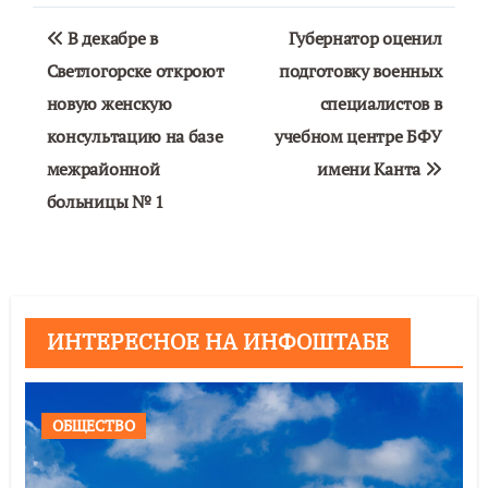
Навигация
В декабре в
Губернатор оценил
по
Светлогорске откроют
подготовку военных
новую женскую
специалистов в
записям
консультацию на базе
учебном центре БФУ
межрайонной
имени Канта
больницы № 1
ИНТЕРЕСНОЕ НА ИНФОШТАБЕ
ОБЩЕСТВО