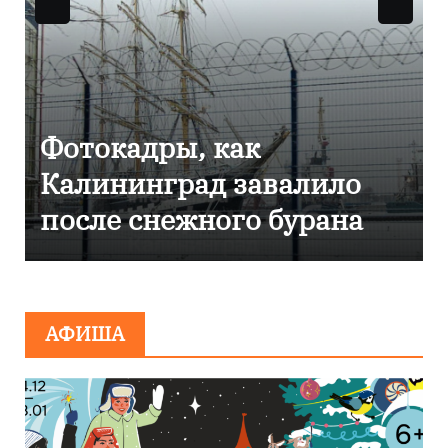
Фоторепортаж как в
Калининграде
эвакуировали ТЦ из-за
сообщения о
минировании
АФИША