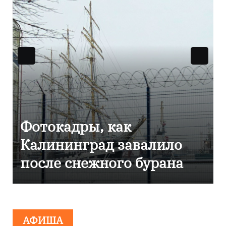
Фоторепортаж как в
Калининграде
эвакуировали ТЦ из-за
сообщения о
минировании
АФИША