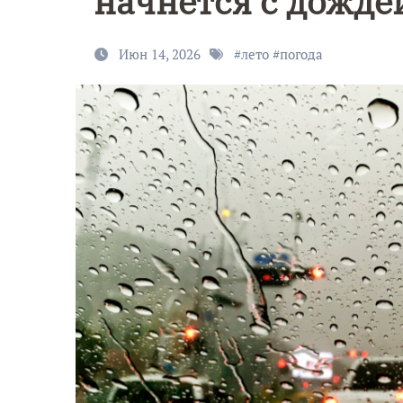
начнётся с дожде
Июн 14, 2026
#
лето
#
погода