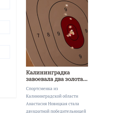
Калининградка
завоевала два золота
первенства Азии по
Спортсменка из
метанию ножа
Калининградской области
Анастасия Новицкая стала
двукратной победительницей