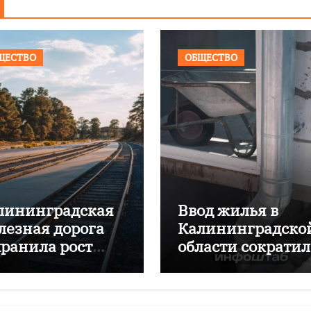
ЩЕСТВО
ОБЩЕСТВО
лининградская
Ввод жилья в
лезная дорога
Калининградско
хранила рост
области сократил
ревозок с начала
почти на 16%
да