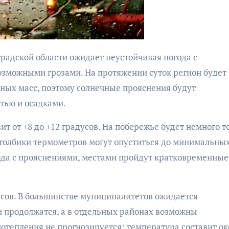
зможными грозами. На протяжении суток регион будет
ных масс, поэтому солнечные прояснения будут
тью и осадками.
АФИША
АФИША
КУЛЬТУР
ОБЩЕСТВО
т от +8 до +12 градусов. На побережье будет немного т
Музыкально-
 столбики термометров могут опуститься до минимальны
поэтический
Николай Патр
моноспектакль
ода с прояснениями, местами пройдут кратковременные
поддержал
«Исповедь в четыре
проведение в
четверти пути»
Калининграде
усов. В большинстве муниципалитетов ожидается
морского фест
 продолжатся, а в отдельных районах возможны
«Открытое мор
отепления не прогнозируется: температура составит ок