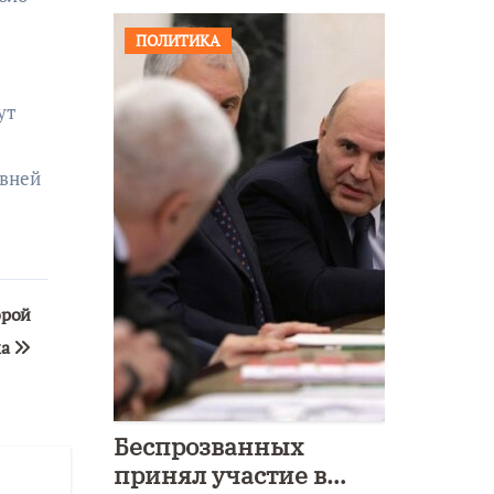
ПОЛИТИКА
ут
ивней
орой
ка
Беспрозванных
принял участие в