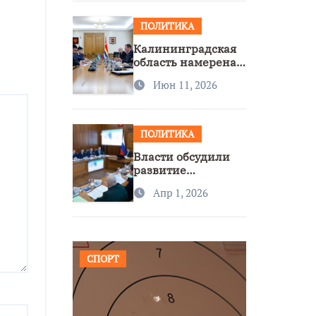
ПОЛИТИКА
Калининградская
область намерена
расширить
Июн 11, 2026
сотрудничество с
Узбекистаном
ПОЛИТИКА
Власти обсудили
развитие
транспорта и
Апр 1, 2026
доступность
региона
СПОРТ