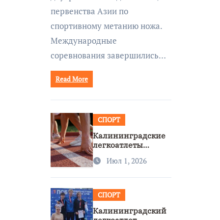
первенства Азии по
спортивному метанию ножа.
Международные
соревнования завершились…
Read More
СПОРТ
Калининградские
легкоатлеты
завоевали две
Июл 1, 2026
бронзы на
первенстве России
СПОРТ
Калининградский
легкоатлет