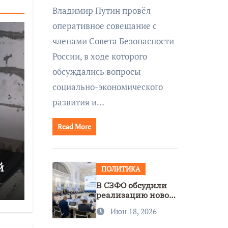
совещании Совбеза
Владимир Путин провёл
под руководством
оперативное совещание с
Путина
членами Совета Безопасности
России, в ходе которого
обсуждались вопросы
социально-экономического
развития и…
Read More
й
ПОЛИТИКА
ся
В СЗФО обсудили
реализацию новой
стратегии
Июн 18, 2026
нацполитики