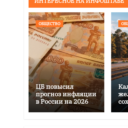
ИНТЕРЕСНОЕ НА ИНФОШТАБЕ
ОБЩЕСТВО
ОБ
ЦБ повысил
Ка
прогноз инфляции
же
в России на 2026
со
год до 6–7%
пе
го