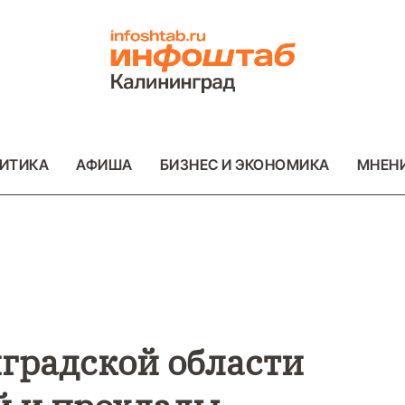
ИТИКА
АФИША
БИЗНЕС И ЭКОНОМИКА
МНЕН
ВАЖНОЕ
ОБЩЕСТВО
ВАЖНОЕ
ОБ
ФОТО
ФОТО
градской области