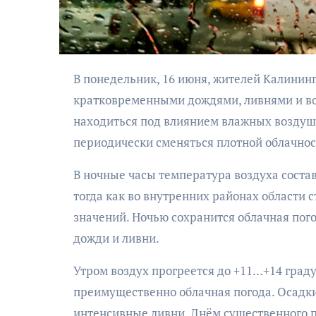
В понедельник, 16 июня, жителей Калининградской области ожидает неустойчивая погода с
кратковременными дождями, ливнями и во
находиться под влиянием влажных воздуш
периодически сменяться плотной облачнос
В ночные часы температура воздуха состави
тогда как во внутренних районах области
значений. Ночью сохранится облачная пог
дожди и ливни.
Утром воздух прогреется до +11…+14 град
преимущественно облачная погода. Осадки
интенсивные ливни. Днём существенного п