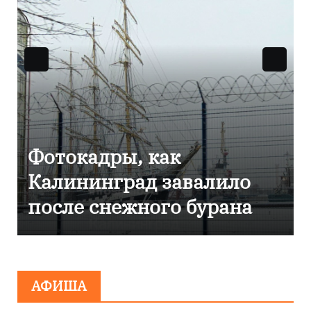
Фоторепортаж как в
Калининграде
эвакуировали ТЦ из-за
сообщения о
минировании
АФИША