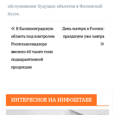
обслуживание будущих объектов в Филинской
бухте.
Навигация
В Калининградскую
День матери в России:
по
область под контролем
празднуем уже завтра
Россельхознадзора
записям
ввезено 60 тысяч тонн
подкарантинной
продукции
ИНТЕРЕСНОЕ НА ИНФОШТАБЕ