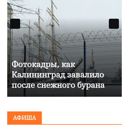
Фоторепортаж как в
Калининграде
эвакуировали ТЦ из-за
сообщения о
минировании
АФИША