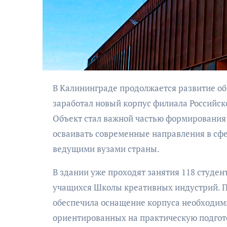
В Калининграде продолжается развитие образовательной инфраструктуры на острове Октябрьский, где
заработал новый корпус филиала Российско
АФИША
КУЛЬТУРА
Объект стал важной частью формирования 
ОБЩЕСТВО
ьно-
осваивать современные направления в сфер
ский
Николай Патрушев
ведущими вузами страны.
ктакль
поддержал
дь в четыре
проведение в
В здании уже проходят занятия 118 студен
и пути»
Калининграде
учащихся Школы креативных индустрий. П
морского фестиваля
обеспечила оснащение корпуса необходим
«Открытое море»
ориентированных на практическую подгот