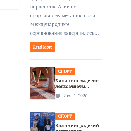
первенства Азии по
спортивному метанию ножа.
Международные
соревнования завершились…
Read More
СПОРТ
Калининградские
легкоатлеты
завоевали две
Июл 1, 2026
бронзы на
первенстве России
СПОРТ
Калининградский
легкоатлет