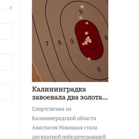
Калининградка
завоевала два золота
первенства Азии по
Спортсменка из
метанию ножа
Калининградской области
Анастасия Новицкая стала
двукратной победительницей