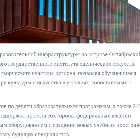
бурана
сообщения о
минировании
го государственного института сценических искусств.
АФИША
КУЛЬТУРА
АФИША
творческого кластера региона, позволяя обучающимся
ОБЩЕСТВО
В Калининград
е культуры и искусства в условиях, сопоставимых с
пройдет фести
Организаторы
искусств «Зим
фестиваля
каникулы на
«Открытое море»
тов по девяти образовательным программам, а также 21
Балтике»
объявили даты его
оддержка проекта со стороны федеральных властей
проведения!
ым оборудованием и создание новых учебных простран
овку будущих специалистов.