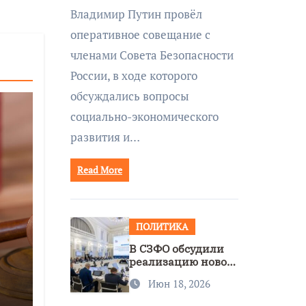
совещании Совбеза
Владимир Путин провёл
под руководством
оперативное совещание с
Путина
членами Совета Безопасности
России, в ходе которого
обсуждались вопросы
социально-экономического
развития и…
Read More
ПОЛИТИКА
В СЗФО обсудили
реализацию новой
стратегии
Июн 18, 2026
нацполитики