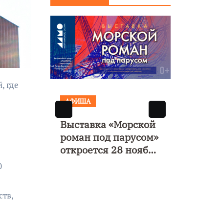
Янтарь»
АФИША
АФИ
е
Выставка «Морской
Музы
валь
роман под парусом»
поэт
ние
откроется 28 ноября
моно
в Калининграде
«Исп
0
четв
ств,