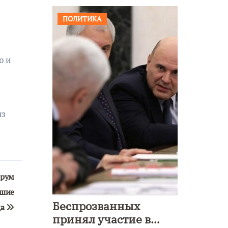
ПОЛИТИКА
ю и
из
орум
чшие
Беспрозванных
да
принял участие в