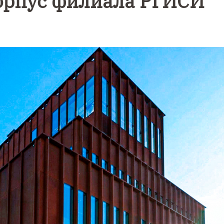
орпус филиала РГИСИ
Фотокадры,
Фоторепорта
как
ж как в
Калининград
Калининград
завалило
е
после
эвакуировали
снежного
ТЦ из-за