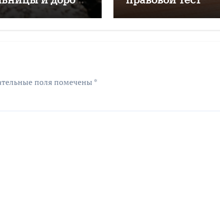
лининградской
ласти
ательные поля помечены
*