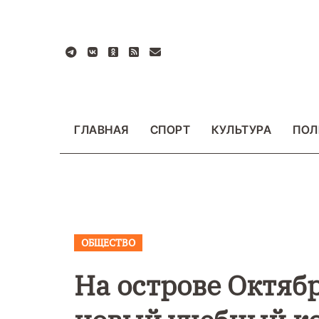
Перейти
к
содержанию
ГЛАВНАЯ
СПОРТ
КУЛЬТУРА
ПОЛ
ОБЩЕСТВО
ОЕ
ОБЩЕСТВО
ВАЖНОЕ
ОБЩЕСТВО
ФОТО
На острове Октяб