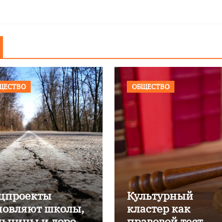
ЩЕСТВО
ОБЩЕСТВО
цпроекты
Культурный
новляют школы,
кластер как
льницы и дороги
правовой тест