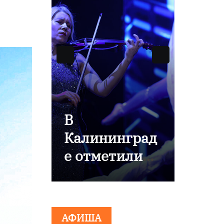
В
Калининград
9 Мая — Де
е отметили
Победы!
80-летие
компании
«Россети
АФИША