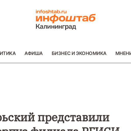
ИТИКА
АФИША
БИЗНЕС И ЭКОНОМИКА
МНЕН
ВАЖНОЕ
ОБЩЕСТВО
ПРОИСШЕСТВИЯ
ФОТО
ФОТО
рьский представили