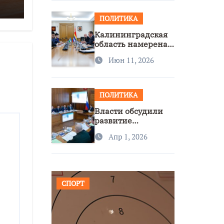
ПОЛИТИКА
Калининградская
область намерена
расширить
Июн 11, 2026
сотрудничество с
Узбекистаном
ПОЛИТИКА
Власти обсудили
развитие
транспорта и
Апр 1, 2026
доступность
региона
СПОРТ