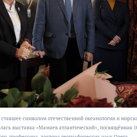
бурана
АФИША
КУЛЬТУР
АФИША
КУЛЬТУРА
ОБЩЕСТВО
ОБЩЕСТВО
Организаторы
Николай Патрушев
фестиваля
поддержал
«Открытое мор
проведение в
объявили даты
Калининграде
проведения!
морского фестиваля
«Открытое море»
ылась выставка «Мамаев атлантический», посвящённая 1
го, профессора, доктора географических наук Олега