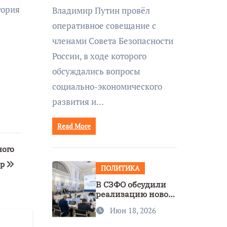
совещании Совбеза
тория
Владимир Путин провёл
под руководством
оперативное совещание с
Путина
членами Совета Безопасности
России, в ходе которого
обсуждались вопросы
социально-экономического
развития и…
Read More
ного
гр
ПОЛИТИКА
В СЗФО обсудили
реализацию новой
стратегии
Июн 18, 2026
нацполитики