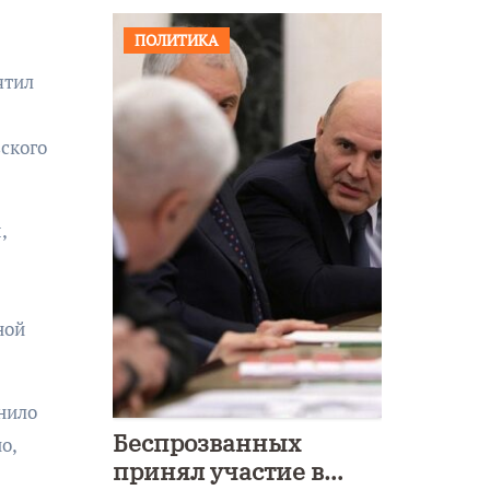
ПОЛИТИКА
ятил
вского
,
ной
нило
Беспрозванных
о,
принял участие в