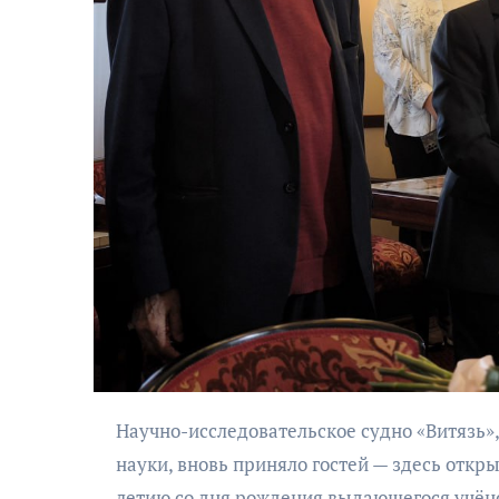
АФИША
Музыкально-
поэтический
моноспектакль
«Исповедь в четыре
четверти пути»
Научно-исследовательское судно «Витязь», ставшее символом отечественной океанологии и морской
науки, вновь приняло гостей — здесь откр
летию со дня рождения выдающегося учёно