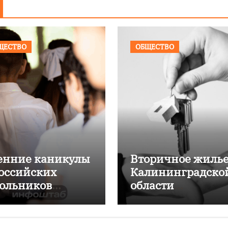
ЩЕСТВО
ОБЩЕСТВО
енние каникулы
Вторичное жилье
российских
Калининградско
ольников
области
одлятся дольше
подорожало на
мних
4,6% за год