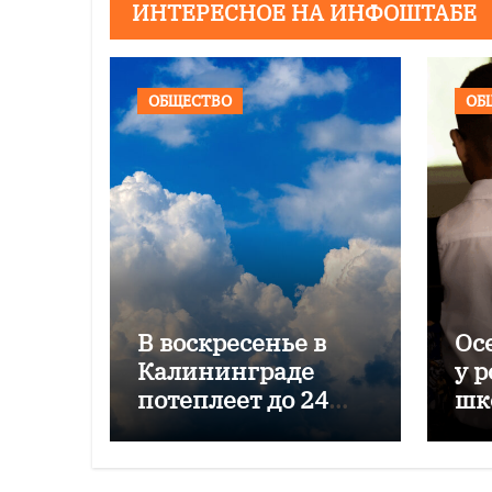
ИНТЕРЕСНОЕ НА ИНФОШТАБЕ
ОБЩЕСТВО
ОБ
В воскресенье в
Ос
Калининграде
у 
потеплеет до 24
шк
градусов
пр
зи