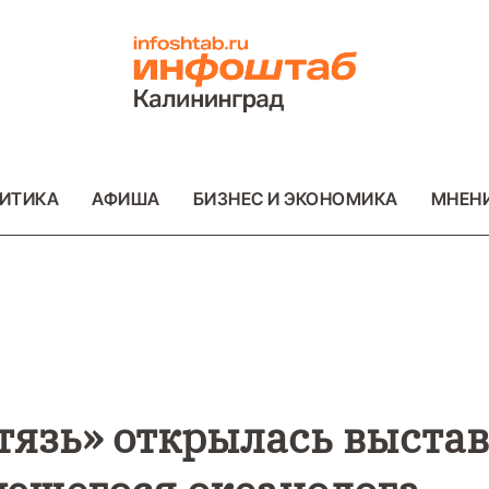
ИТИКА
АФИША
БИЗНЕС И ЭКОНОМИКА
МНЕН
ВО
ВАЖНОЕ
ОБЩЕСТВО
ВАЖНОЕ
ОБ
ФОТО
ФОТО
тязь» открылась выста