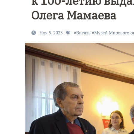
к 100-летию выда
Олега Мамаева
Ноя 5, 2025
#
Витязь
#
Музей Мирового о
9 Мая — Де
Победы!