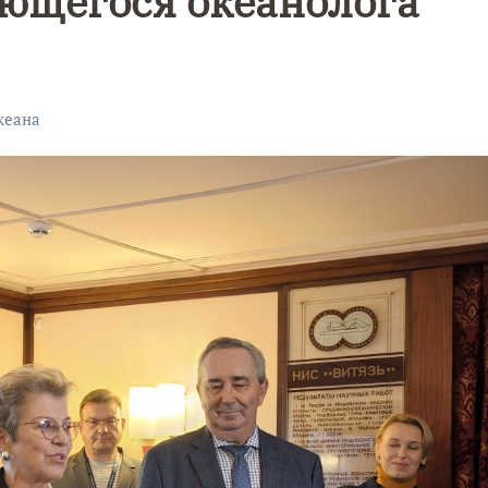
ющегося океанолога
кеана
Уникальное
Фотокад
нь
северное
как
сияние
Калини
запечатлели
завалил
над Балтикой
после
снежног