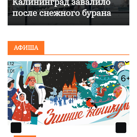
лило
Калининграде
рана
эвакуировали ТЦ из-з
сообщения о
минировании
АФИША