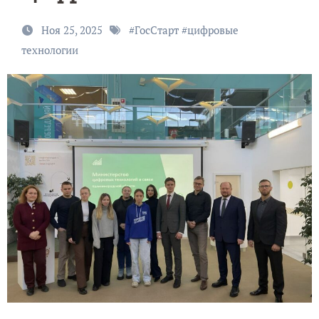
Ноя 25, 2025
#
ГосСтарт
#
цифровые
технологии