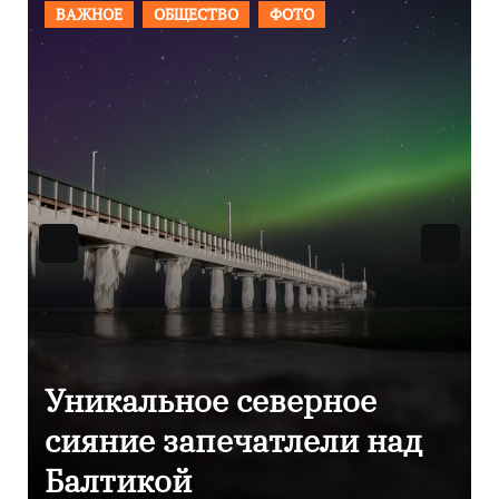
ВАЖНОЕ
ОБЩЕСТВО
ФОТО
Фотокадры, как
Калининград завалило
после снежного бурана