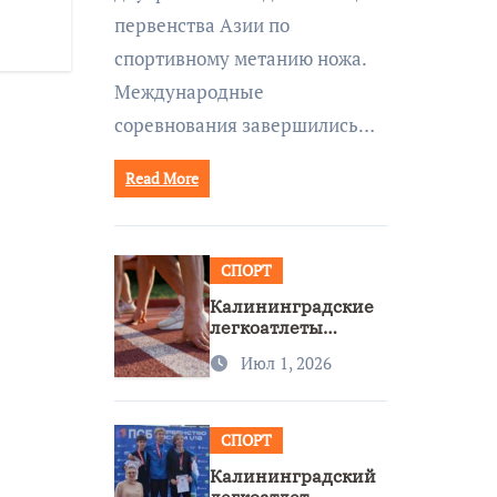
первенства Азии по
спортивному метанию ножа.
Международные
соревнования завершились…
Read More
СПОРТ
Калининградские
легкоатлеты
завоевали две
Июл 1, 2026
бронзы на
первенстве России
СПОРТ
Калининградский
легкоатлет