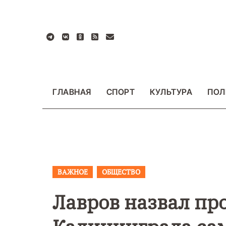
Перейти
к
содержанию
ГЛАВНАЯ
СПОРТ
КУЛЬТУРА
ПОЛ
ВАЖНОЕ
ОБЩЕСТВО
ВАЖНОЕ
ОБЩЕСТ
ФОТО
Лавров назвал пр