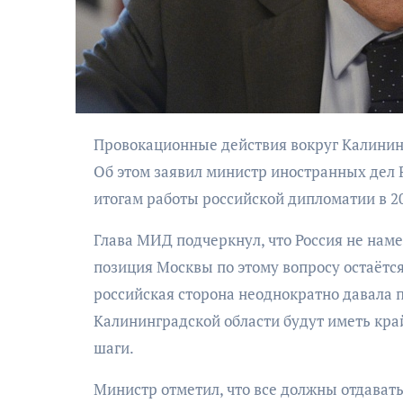
Провокационные действия вокруг Калининградской области станут самоубийством для их инициаторов.
Об этом заявил министр иностранных дел 
АФИША
итогам работы российской дипломатии в 20
Музыкально-
Глава МИД подчеркнул, что Россия не наме
поэтический
позиция Москвы по этому вопросу остаётся
моноспектакль
российская сторона неоднократно давала 
«Исповедь в четыре
четверти пути»
Калининградской области будут иметь кра
шаги.
Министр отметил, что все должны отдавать 