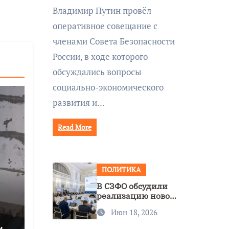
совещании Совбеза
Владимир Путин провёл
под руководством
оперативное совещание с
Путина
членами Совета Безопасности
России, в ходе которого
обсуждались вопросы
социально-экономического
развития и…
Read More
ПОЛИТИКА
В СЗФО обсудили
реализацию новой
стратегии
Июн 18, 2026
нацполитики