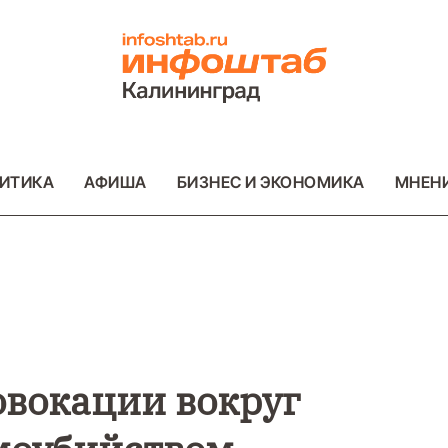
ИТИКА
АФИША
БИЗНЕС И ЭКОНОМИКА
МНЕН
ВО
ВАЖНОЕ
ОБЩЕСТВО
ВАЖНОЕ
ОБ
ФОТО
ФОТО
овокации вокруг