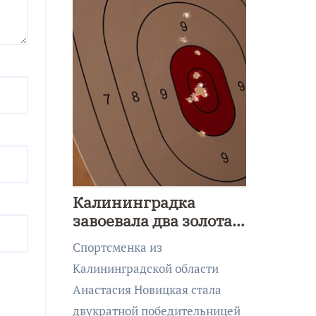
Калининградка
завоевала два золота
первенства Азии по
Спортсменка из
метанию ножа
Калининградской области
Анастасия Новицкая стала
двукратной победительницей