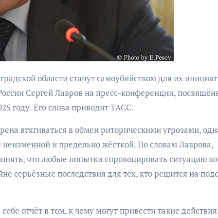
бурана
России Сергей Лавров на пресс-конференции, посвящён
АФИША
КУЛЬТУР
АФИША
КУЛЬТУРА
25 году. Его слова приводит ТАСС.
ОБЩЕСТВО
ОБЩЕСТВО
рена втягиваться в обмен риторическими угрозами, одн
Организаторы
Николай Патрушев
 неизменной и предельно жёсткой. По словам Лаврова,
фестиваля
поддержал
понять, что любые попытки спровоцировать ситуацию во
«Открытое мор
проведение в
йне серьёзные последствия для тех, кто решится на под
объявили даты
Калининграде
проведения!
морского фестиваля
«Открытое море»
себе отчёт в том, к чему могут привести такие действия