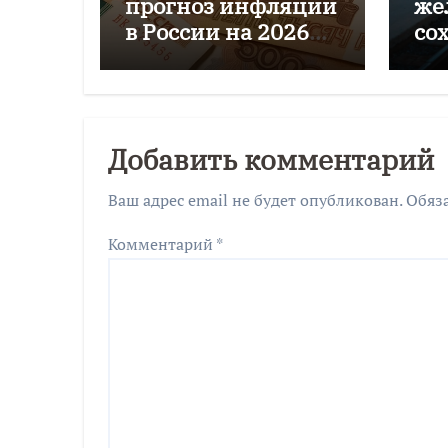
прогноз инфляции
же
в России на 2026
со
год до 6–7%
пе
го
Добавить комментарий
Ваш адрес email не будет опубликован.
Обяз
Комментарий
*