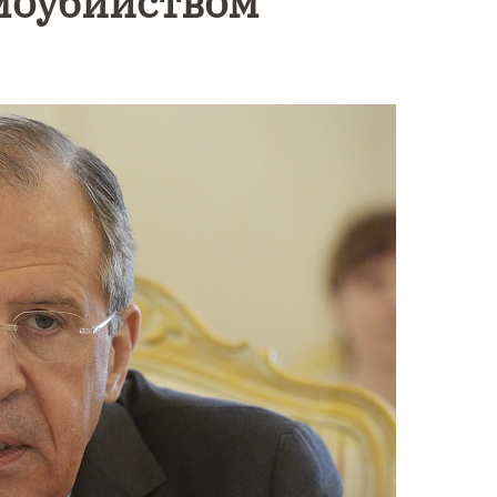
моубийством
Уникальное
Фотокад
нь
северное
как
сияние
Калини
запечатлели
завалил
над Балтикой
после
снежног