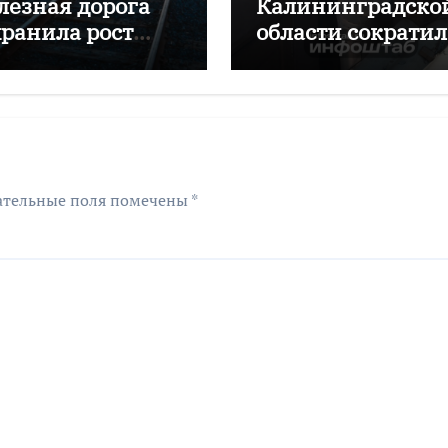
лезная дорога
Калининградско
хранила рост
области сократил
ревозок с начала
почти на 16%
да
ательные поля помечены
*