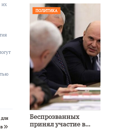
 их
ПОЛИТИКА
тия
могут
стью
Беспрозванных
 для
принял участие в
ов