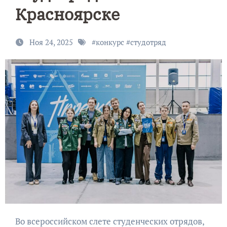
Красноярске
Ноя 24, 2025
#
конкурс
#
студотряд
Во всероссийском слете студенческих отрядов,