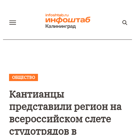
Перейти
к
содержанию
ОБЩЕСТВО
Кантианцы
представили регион на
всероссийском слете
студотрядов в