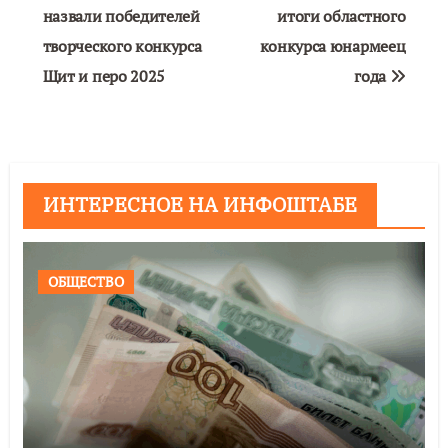
по
назвали победителей
итоги областного
творческого конкурса
конкурса юнармеец
записям
Щит и перо 2025
года
ИНТЕРЕСНОЕ НА ИНФОШТАБЕ
ОБЩЕСТВО