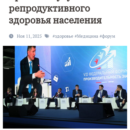
репродуктивного
здоровья населения
Ноя 11, 2025
#
здоровье
#
Медицина
#
форум