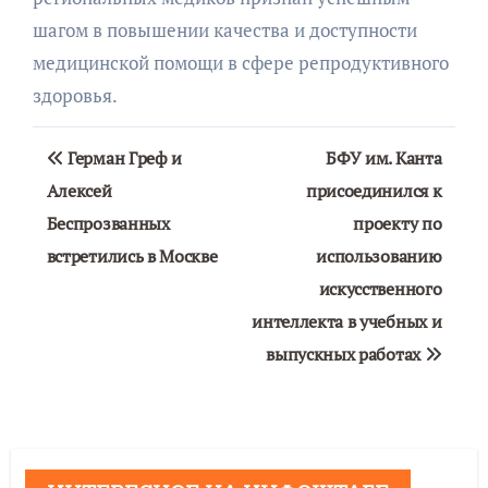
шагом в повышении качества и доступности
медицинской помощи в сфере репродуктивного
здоровья.
Навигация
Герман Греф и
БФУ им. Канта
по
Алексей
присоединился к
Беспрозванных
проекту по
записям
встретились в Москве
использованию
искусственного
интеллекта в учебных и
выпускных работах