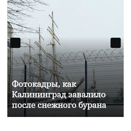
Фоторепортаж как в
Калининграде
эвакуировали ТЦ из-за
сообщения о
минировании