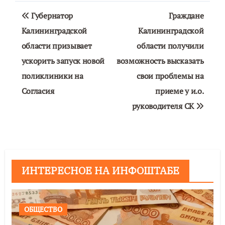
Навигация
Губернатор
Граждане
по
Калининградской
Калининградской
области призывает
области получили
записям
ускорить запуск новой
возможность высказать
поликлиники на
свои проблемы на
Согласия
приеме у и.о.
руководителя СК
ИНТЕРЕСНОЕ НА ИНФОШТАБЕ
ОБЩЕСТВО