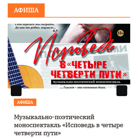
АФИША
АФИША
КУЛЬТУРА
ОБЩЕСТВО
Николай Патрушев поддержал
е
проведение в Калининграде
морского фестиваля «Открытое