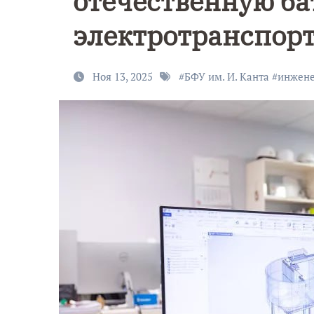
отечественную ба
электротранспор
Ноя 13, 2025
#
БФУ им. И. Канта
#
инжен
9 Мая — Де
Победы!