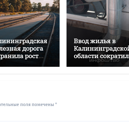
лининградская
Ввод жилья в
лезная дорога
Калининградско
хранила рост
области сократил
ревозок с начала
почти на 16%
да
ательные поля помечены
*