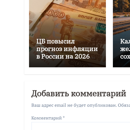
ЦБ повысил
Ка
прогноз инфляции
же
в России на 2026
со
год до 6–7%
пе
го
Добавить комментарий
Ваш адрес email не будет опубликован.
Обяз
Комментарий
*