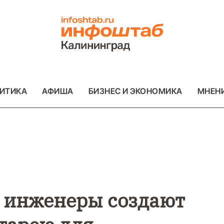
ИТИКА
АФИША
БИЗНЕС И ЭКОНОМИКА
МНЕН
ВО
ВАЖНОЕ
ОБЩЕСТВО
ВАЖНОЕ
ОБ
ФОТО
ФОТО
 инженеры создают