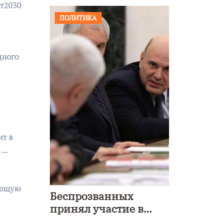
т2030
ПОЛИТИКА
дного
й
ит в
 —
ующую
Беспрозванных
принял участие в