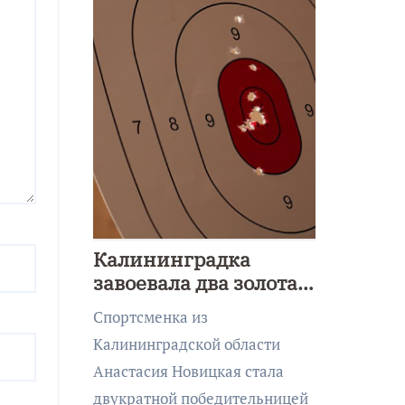
Калининградка
завоевала два золота
первенства Азии по
Спортсменка из
метанию ножа
Калининградской области
Анастасия Новицкая стала
двукратной победительницей