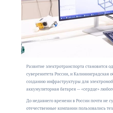
АФИША
Музыкально-
Развитие электротранспорта становится одним из ключевых направлений технологического
поэтический
суверенитета России, и Калининградская о
моноспектакль
созданию инфраструктуры для электромоби
«Исповедь в четыре
аккумуляторная батарея — «сердце» любог
четверти пути»
До недавнего времени в России почти не с
отечественные компании пользовались те