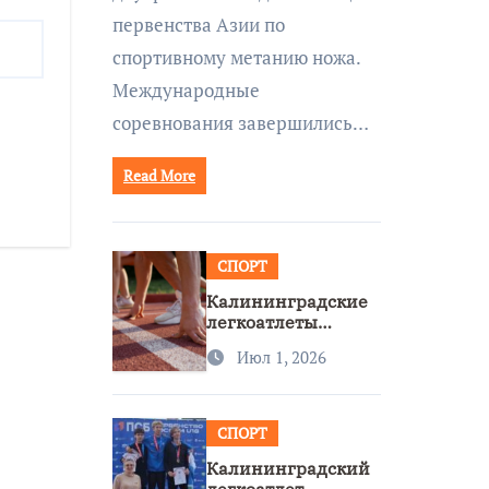
первенства Азии по
спортивному метанию ножа.
Международные
соревнования завершились…
Read More
СПОРТ
Калининградские
легкоатлеты
завоевали две
Июл 1, 2026
бронзы на
первенстве России
СПОРТ
Калининградский
легкоатлет