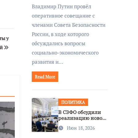
совещании Совбеза
Владимир Путин провёл
под руководством
оперативное совещание с
Путина
членами Совета Безопасности
России, в ходе которого
ты у
обсуждались вопросы
ей
социально-экономического
развития и…
Read More
ПОЛИТИКА
В СЗФО обсудили
реализацию новой
стратегии
Июн 18, 2026
нацполитики