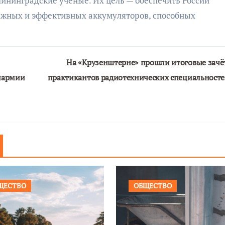
лининградские учёные. Их цель — обеспечить России
ёжных и эффективных аккумуляторов, способных
На «Крузенштерне» прошли итоговые зачё
Юнармии
практикантов радиотехнических специальност
ЩЕСТВО
ОБЩЕСТВО