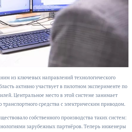
бурана
АФИША
КУЛЬТУР
АФИША
КУЛЬТУРА
ОБЩЕСТВО
ОБЩЕСТВО
Организаторы
Николай Патрушев
бласть активно участвует в пилотном эксперименте по
фестиваля
поддержал
лей. Центральное место в этой системе занимает
«Открытое мор
проведение в
о транспортного средства с электрическим приводом.
объявили даты
Калининграде
проведения!
морского фестиваля
уществовало собственного производства таких систем:
«Открытое море»
хнологиями зарубежных партнёров. Теперь инженеры