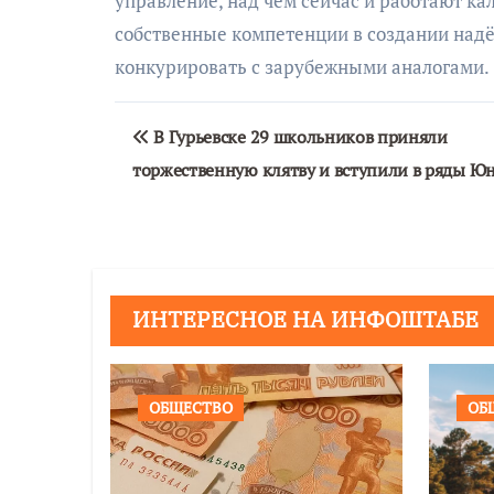
управление, над чем сейчас и работают ка
собственные компетенции в создании над
конкурировать с зарубежными аналогами.
Навигация
В Гурьевске 29 школьников приняли
по
торжественную клятву и вступили в ряды 
записям
ИНТЕРЕСНОЕ НА ИНФОШТАБЕ
ОБЩЕСТВО
ОБ