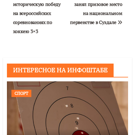
историческую победу
занял призовое место
записям
на всероссийских
на национальном
соревнованиях по
первенстве в Суздале
хоккею 3×3
ИНТЕРЕСНОЕ НА ИНФОШТАБЕ
СПОРТ