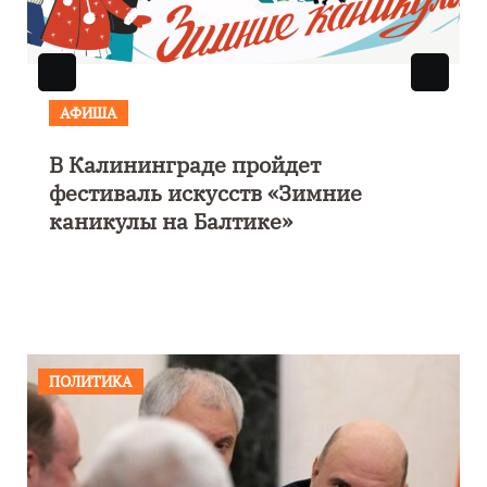
АФИША
Выставка «Морской роман под
парусом» откроется 28 ноября в
Калининграде
ПОЛИТИКА