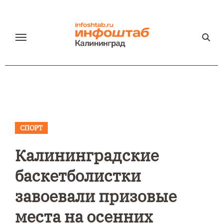
Перейти
к
содержанию
СПОРТ
Калининградские
баскетболистки
завоевали призовые
места на осенних