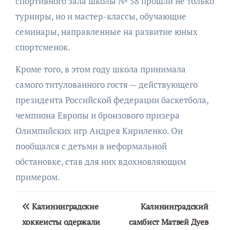
спортивного зала школы № 58 прошли не только
турниры, но и мастер-классы, обучающие
семинары, направленные на развитие юных
спортсменок.
Кроме того, в этом году школа принимала
самого титулованного гостя — действующего
президента Российской федерации баскетбола,
чемпиона Европы и бронзового призера
Олимпийских игр Андрея Кириленко. Он
пообщался с детьми в неформальной
обстановке, став для них вдохновляющим
примером.
Навигация
Калининградские
Калининградский
по
хоккеисты одержали
самбист Матвей Дуев