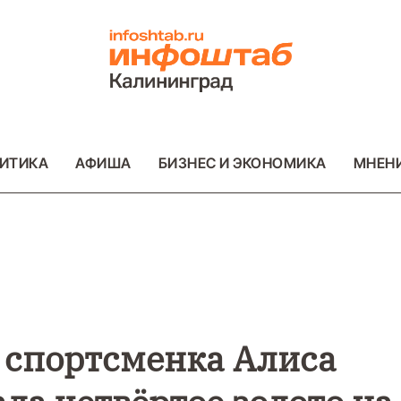
ИТИКА
АФИША
БИЗНЕС И ЭКОНОМИКА
МНЕН
ВО
ВАЖНОЕ
ОБЩЕСТВО
ВАЖНОЕ
ОБ
ФОТО
ФОТО
 спортсменка Алиса