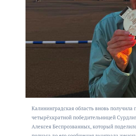
АФИША
Музыкально-
поэтический
моноспектакль
«Исповедь в четыре
четверти пути»
Калининградская область вновь получила повод для гордости: велосипедистка Алиса Бондарева стала
четырёхкратной победительницей Сурдлим
Алексея Беспрозванных, который поделилс
полчаса до его сообщения выиграла женску