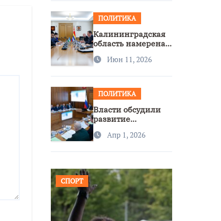
ПОЛИТИКА
Калининградская
область намерена
расширить
Июн 11, 2026
сотрудничество с
Узбекистаном
ПОЛИТИКА
Власти обсудили
развитие
транспорта и
Апр 1, 2026
доступность
региона
СПОРТ