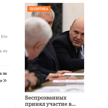
ПОЛИТИКА
 Его
ь их
а на
де
Беспрозванных
принял участие в