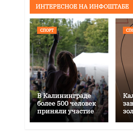
ИНТЕРЕСНОЕ НА ИНФОШТАБЕ
СПОРТ
СП
В Калининграде
Ка
более 500 человек
за
приняли участие в
зо
культурном забеге
Аз
но