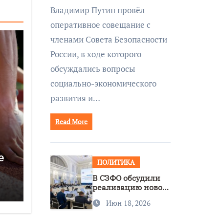
совещании Совбеза
Владимир Путин провёл
под руководством
оперативное совещание с
Путина
членами Совета Безопасности
России, в ходе которого
обсуждались вопросы
социально-экономического
развития и…
Read More
е
ПОЛИТИКА
В СЗФО обсудили
реализацию новой
стратегии
Июн 18, 2026
нацполитики
ии