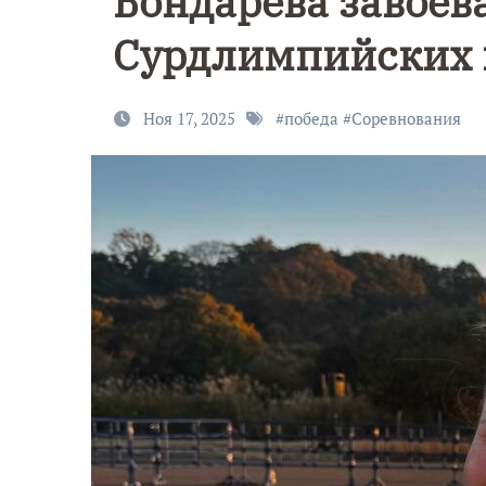
Бондарева завоева
Сурдлимпийских и
Ноя 17, 2025
#
победа
#
Соревнования
9 Мая — Де
Победы!