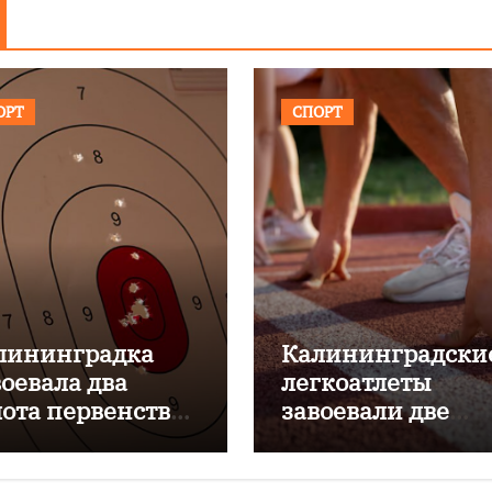
ОРТ
СПОРТ
лининградка
Калининградски
воевала два
легкоатлеты
лота первенства
завоевали две
ии по метанию
бронзы на
жа
первенстве Росс