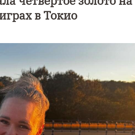
ла четвёртое золото на
грах в Токио
Уникальное
Фотокад
нь
северное
как
сияние
Калини
запечатлели
завалил
над Балтикой
после
снежног