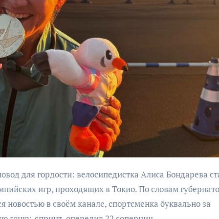
бурана
АФИША
КУЛЬТУР
АФИША
КУЛЬТУРА
ОБЩЕСТВО
ОБЩЕСТВО
Организаторы
Николай Патрушев
фестиваля
поддержал
«Открытое мор
проведение в
объявили даты
Калининграде
проведения!
пийских игр, проходящих в Токио. По словам губернат
морского фестиваля
«Открытое море»
я новостью в своём канале, спортсменка буквально за
ю гонку-спринт, опередив 22 соперниц.