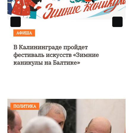
АФИША
дет
Выставка «Морской роман 
Зимние
парусом» откроется 28 нояб
Калининграде
ПОЛИТИКА