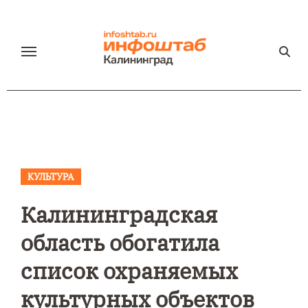
Перейти
к
содержанию
КУЛЬТУРА
Калининградская
область обогатила
список охраняемых
культурных объектов