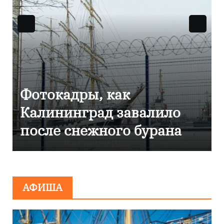
Фоторепортаж как в
Калининграде
эвакуировали ТЦ из-за
сообщения о
минировании
АФИША