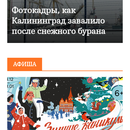
Фоторепортаж как в
Калининграде
эвакуировали ТЦ из-за
сообщения о
минировании
АФИША