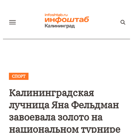
Перейти
к
содержанию
СПОРТ
Калининградская
лучница Яна Фельдман
завоевала золото на
национальном турнире