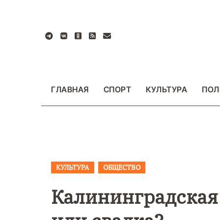
Перейти
к
содержанию
ГЛАВНАЯ
СПОРТ
КУЛЬТУРА
ПОЛ
КУЛЬТУРА
ОБЩЕСТВО
ВАЖНОЕ
ОБЩЕСТ
ФОТО
Калининградская 