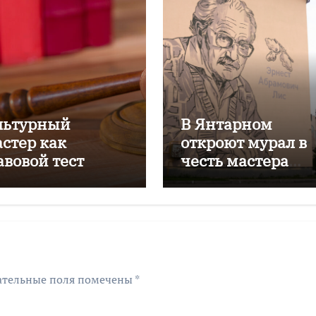
льтурный
В Янтарном
астер как
откроют мурал в
авовой тест
честь мастера
Эрнеста Лиса
ательные поля помечены
*