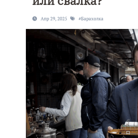
или свалка?
Апр 29, 2025
#
Барахолка
9 Мая — Де
Победы!