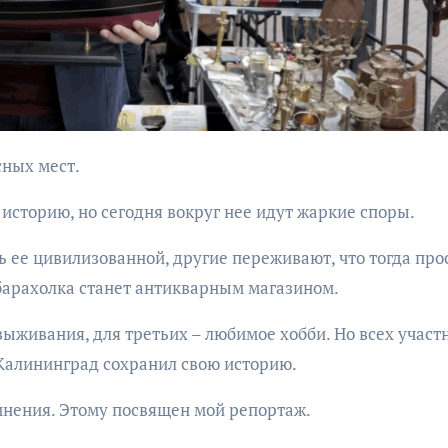
бурана
сных мест.
АФИША
КУЛЬТУР
историю, но сегодня вокруг нее идут жаркие споры.
АФИША
КУЛЬТУРА
ОБЩЕСТВО
ОБЩЕСТВО
 ее цивилизованной, другие переживают, что тогда про
Организаторы
Николай Патрушев
барахолка станет антикварным магазином.
фестиваля
поддержал
 выживания, для третьих – любимое хобби. Но всех участ
«Открытое мор
проведение в
объявили даты
 Калининград сохранил свою историю.
Калининграде
проведения!
морского фестиваля
 мнения. Этому посвящен мой репортаж.
«Открытое море»