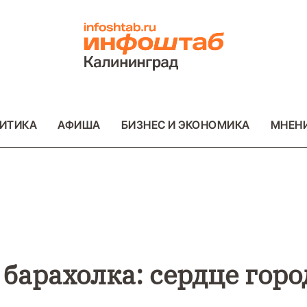
ИТИКА
АФИША
БИЗНЕС И ЭКОНОМИКА
МНЕН
ВО
ВАЖНОЕ
ОБЩЕСТВО
ВАЖНОЕ
ОБ
ФОТО
ФОТО
барахолка: сердце горо