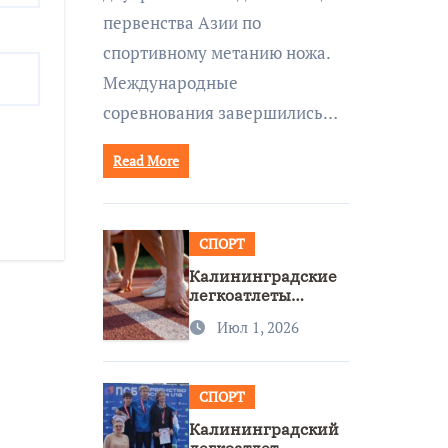
первенства Азии по
спортивному метанию ножа.
Международные
соревнования завершились…
Read More
СПОРТ
Калининградские
легкоатлеты
завоевали две
Июл 1, 2026
бронзы на
первенстве России
СПОРТ
Калининградский
легкоатлет