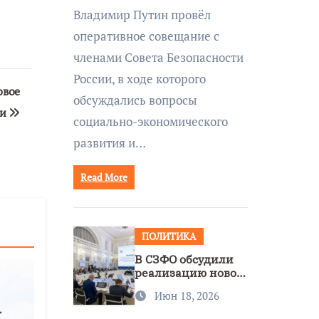
совещании Совбеза
Владимир Путин провёл
под руководством
оперативное совещание с
Путина
членами Совета Безопасности
России, в ходе которого
овое
обсуждались вопросы
ии
социально-экономического
развития и…
Read More
ПОЛИТИКА
В СЗФО обсудили
реализацию новой
стратегии
Июн 18, 2026
нацполитики