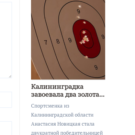
Калининградка
завоевала два золота
первенства Азии по
Спортсменка из
метанию ножа
Калининградской области
Анастасия Новицкая стала
двукратной победительницей