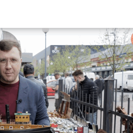
Уникальное
Фотокад
нь
северное
как
сияние
Калини
запечатлели
завалил
над Балтикой
после
снежног