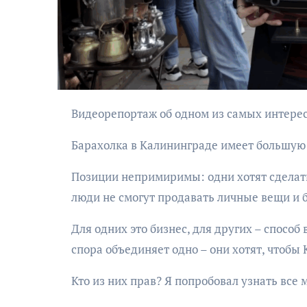
Видеорепортаж об одном из самых интере
АФИША
Барахолка в Калининграде имеет большую 
Музыкально-
Позиции непримиримы: одни хотят сделать
поэтический
люди не смогут продавать личные вещи и 
моноспектакль
«Исповедь в четыре
Для одних это бизнес, для других – способ
четверти пути»
спора объединяет одно – они хотят, чтобы
Кто из них прав? Я попробовал узнать все