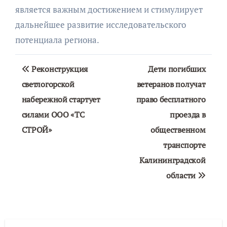
является важным достижением и стимулирует
дальнейшее развитие исследовательского
потенциала региона.
Навигация
Реконструкция
Дети погибших
по
светлогорской
ветеранов получат
набережной стартует
право бесплатного
записям
силами ООО «ТС
проезда в
СТРОЙ»
общественном
транспорте
Калининградской
области