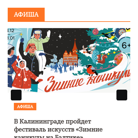
минировании
АФИША
АФИША
В Калининграде пройдет
фестиваль искусств «Зимние
каникулы на Балтике»