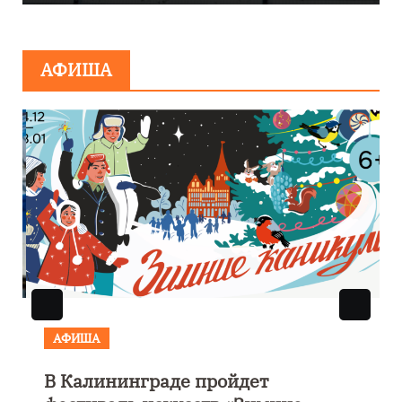
минировании
АФИША
АФИША
В Калининграде пройдет