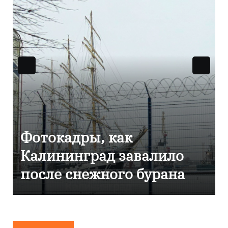
Фоторепортаж как в
Калининграде
эвакуировали ТЦ из-за
сообщения о
минировании