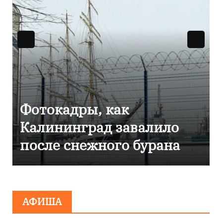
Фоторепортаж как в
Калининграде
эвакуировали ТЦ из-за
сообщения о
минировании
АФИША