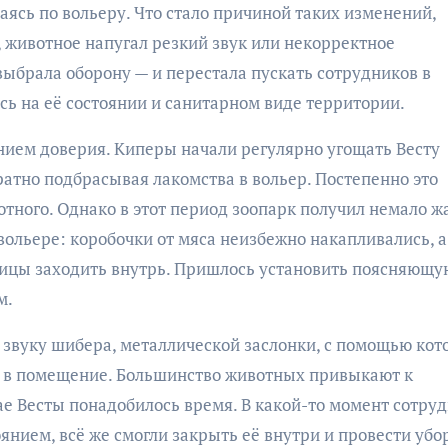
аясь по вольеру. Что стало причиной таких изменений,
 животное напугал резкий звук или некорректное
выбрала оборону — и перестала пускать сотрудников в
ось на её состоянии и санитарном виде территории.
ием доверия. Киперы начали регулярно угощать Весту
атно подбрасывая лакомства в вольер. Постепенно это
тного. Однако в этот период зоопарк получил немало ж
вольере: коробочки от мяса неизбежно накапливались, а
чицы заходить внутрь. Пришлось установить поясняющу
м.
 звуку шибера, металлической заслонки, с помощью кот
 в помещение. Большинство животных привыкают к
ае Весты понадобилось время. В какой-то момент сотруд
нием, всё же смогли закрыть её внутри и провести убо