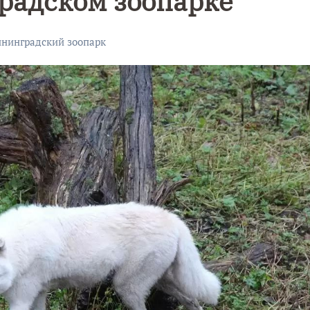
радском зоопарке
нинградский зоопарк
Уникальное
Фотокад
нь
северное
как
сияние
Калини
запечатлели
завалил
над Балтикой
после
снежног