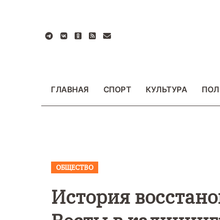
Перейти
к
содержанию
ГЛАВНАЯ
СПОРТ
КУЛЬТУРА
ПОЛ
ОБЩЕСТВО
ВАЖНОЕ
ОБЩЕСТ
ФОТО
История восстан