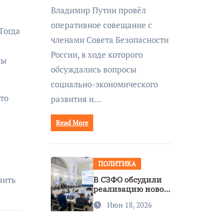
совещании Совбеза
Владимир Путин провёл
под руководством
оперативное совещание с
Путина
Тогда
членами Совета Безопасности
России, в ходе которого
мы
обсуждались вопросы
социально-экономического
Это
развития и…
Read More
ПОЛИТИКА
вить
В СЗФО обсудили
реализацию новой
стратегии
Июн 18, 2026
нацполитики