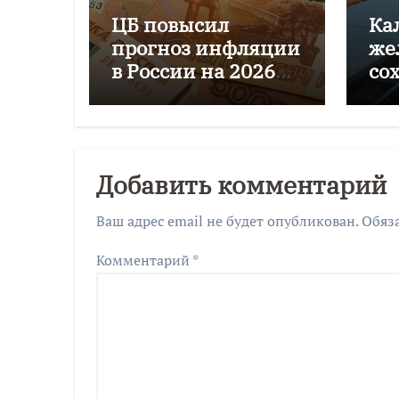
ЦБ повысил
Ка
прогноз инфляции
же
в России на 2026
со
год до 6–7%
пе
го
Добавить комментарий
Ваш адрес email не будет опубликован.
Обяз
Комментарий
*