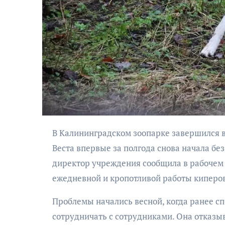
АФИША
Музыкально-
В Калининградском зоопарке завершился важный этап длительной зоотехнической работы: волчица
поэтический
Веста впервые за полгода снова начала бе
моноспектакль
директор учреждения сообщила в рабочем 
«Исповедь в четыре
ежедневной и кропотливой работы киперо
четверти пути»
Проблемы начались весной, когда ранее сп
сотрудничать с сотрудниками. Она отказыв