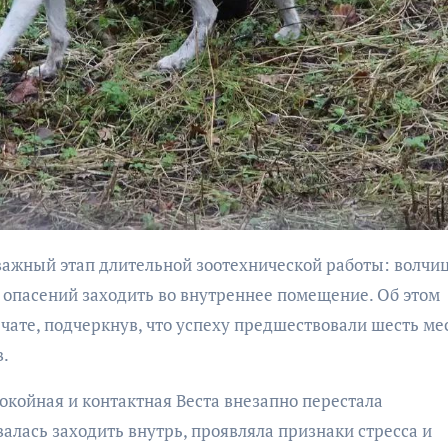
бурана
АФИША
КУЛЬТУР
АФИША
КУЛЬТУРА
ОБЩЕСТВО
ОБЩЕСТВО
Организаторы
Николай Патрушев
з опасений заходить во внутреннее помещение. Об этом
фестиваля
поддержал
чате, подчеркнув, что успеху предшествовали шесть ме
«Открытое мор
проведение в
в.
объявили даты
Калининграде
проведения!
морского фестиваля
окойная и контактная Веста внезапно перестала
«Открытое море»
алась заходить внутрь, проявляла признаки стресса и