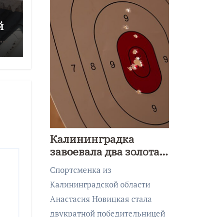
й
ся
Калининградка
завоевала два золота
первенства Азии по
Спортсменка из
метанию ножа
Калининградской области
Анастасия Новицкая стала
двукратной победительницей