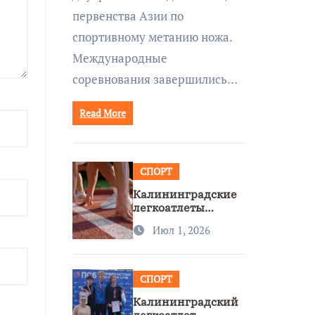
первенства Азии по
спортивному метанию ножа.
Международные
соревнования завершились…
Read More
СПОРТ
Калининградские
легкоатлеты
завоевали две
Июл 1, 2026
бронзы на
первенстве России
СПОРТ
Калининградский
легкоатлет