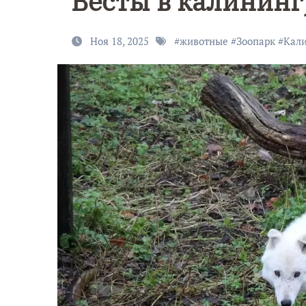
Весты в калининг
Ноя 18, 2025
#
животные
#
Зоопарк
#
Кали
9 Мая — Де
Победы!