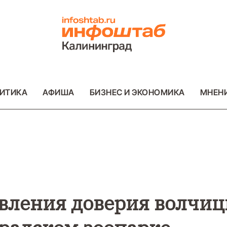
ИТИКА
АФИША
БИЗНЕС И ЭКОНОМИКА
МНЕН
ВО
ВАЖНОЕ
ОБЩЕСТВО
ВАЖНОЕ
ОБ
ФОТО
ФОТО
овления доверия волчи