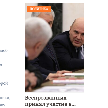
ПОЛИТИКА
алоб
ю
орой
Беспрозванных
ники,
принял участие в
рку