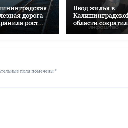
лининградская
Ввод жилья в
лезная дорога
Калининградско
хранила рост
области сократил
ревозок с начала
почти на 16%
да
ательные поля помечены
*