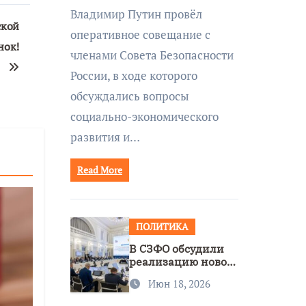
совещании Совбеза
Владимир Путин провёл
под руководством
ской
оперативное совещание с
Путина
нок!
членами Совета Безопасности
России, в ходе которого
обсуждались вопросы
социально-экономического
развития и…
Read More
ПОЛИТИКА
В СЗФО обсудили
реализацию новой
стратегии
Июн 18, 2026
нацполитики