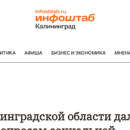
ИТИКА
АФИША
БИЗНЕС И ЭКОНОМИКА
МНЕН
ВО
ВАЖНОЕ
ОБЩЕСТВО
ВАЖНОЕ
ОБ
ФОТО
ФОТО
инградской области да