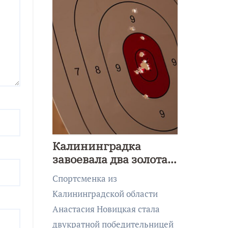
Калининградка
завоевала два золота
первенства Азии по
Спортсменка из
метанию ножа
Калининградской области
Анастасия Новицкая стала
двукратной победительницей