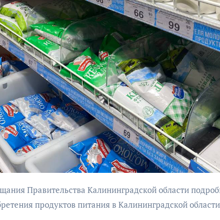
бурана
АФИША
КУЛЬТУР
АФИША
КУЛЬТУРА
ОБЩЕСТВО
ОБЩЕСТВО
Организаторы
Николай Патрушев
фестиваля
поддержал
«Открытое мор
проведение в
объявили даты
Калининграде
проведения!
морского фестиваля
«Открытое море»
ретения продуктов питания в Калининградской области