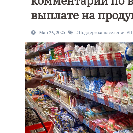
комментарии по 
выплате на прод
Мар 26, 2025
#
Поддержка населения
#
П
9 Мая — Де
Победы!