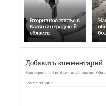
Вторичное жилье в
На
Калининградской
об
области
бо
подорожало на
Ка
4,6% за год
об
Добавить комментарий
Ваш адрес email не будет опубликован.
Обяз
Комментарий
*