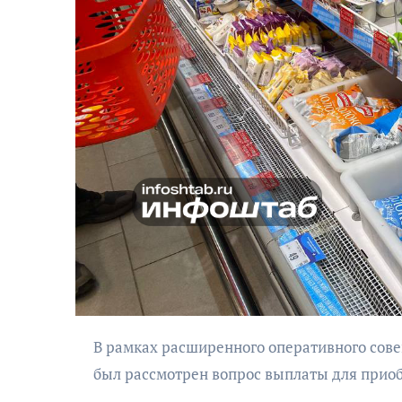
АФИША
Музыкально-
поэтический
моноспектакль
«Исповедь в четыре
четверти пути»
В рамках расширенного оперативного совещания Правительства Калининградской области подробно
был рассмотрен вопрос выплаты для приоб