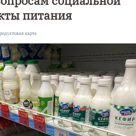
вопросам социальной
укты питания
родуктовая карта
Уникальное
Фотокад
нь
северное
как
сияние
Калини
запечатлели
завалил
над Балтикой
после
снежног