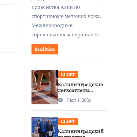
первенства Азии по
спортивному метанию ножа.
Международные
соревнования завершились…
Read More
СПОРТ
Калининградские
легкоатлеты
завоевали две
Июл 1, 2026
бронзы на
первенстве России
СПОРТ
Калининградский
легкоатлет