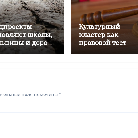
цпроекты
Культурный
новляют школы,
кластер как
льницы и дороги
правовой тест
лининградской
ласти
ательные поля помечены
*