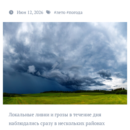
Июн 12, 2026
#
лето
#
погода
Локальные ливни и грозы в течение дня
наблюдались сразу в нескольких районах