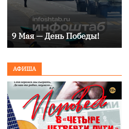
Уникальное северное
сияние запечатлели над
Балтикой
АФИША