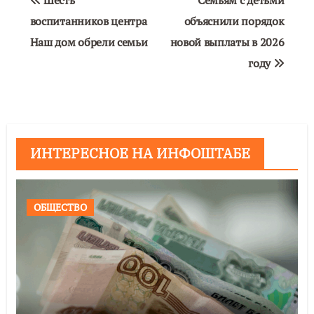
Шесть
Семьям с детьми
по
воспитанников центра
объяснили порядок
Наш дом обрели семьи
новой выплаты в 2026
записям
году
ИНТЕРЕСНОЕ НА ИНФОШТАБЕ
ОБЩЕСТВО