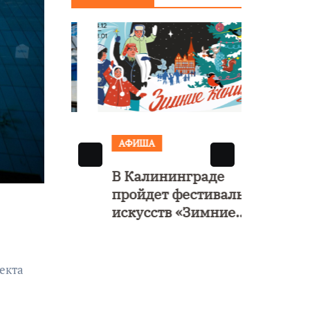
сообщения о
Янта
минировании
А
АФИША
АФИ
В Калининграде
Выст
пройдет фестиваль
рома
искусств «Зимние
откр
каникулы на
в Ка
е»
Балтике»
 его
екта