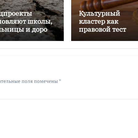
цпроекты
Культурный
новляют школы,
кластер как
льницы и дороги
правовой тест
лининградской
ласти
ательные поля помечены
*