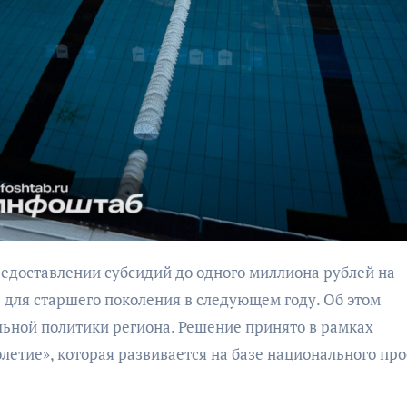
бурана
АФИША
КУЛЬТУР
АФИША
КУЛЬТУРА
ОБЩЕСТВО
ОБЩЕСТВО
Организаторы
Николай Патрушев
фестиваля
поддержал
для старшего поколения в следующем году. Об этом
«Открытое мор
проведение в
льной политики региона. Решение принято в рамках
объявили даты
Калининграде
проведения!
етие», которая развивается на базе национального про
морского фестиваля
«Открытое море»