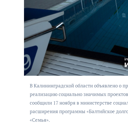
АФИША
Музыкально-
поэтический
В Калининградской области объявлено о предоставлении субсидий до одного миллиона рублей на
моноспектакль
реализацию социально значимых проектов 
«Исповедь в четыре
четверти пути»
сообщили 17 ноября в министерстве социа
расширения программы «Балтийское долгол
«Семья».