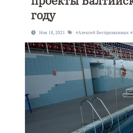
проекты Балтийск
году
Ноя 18, 2025
#
Алексей Беспрозванных
#
9 Мая — Де
Победы!