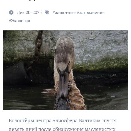
Дек 20, 2025
#
животные
#
загрязнение
#
Экология
Волонтёры центра «Биосфера Балтики» спустя
девять дней после обнаружения маслянистых