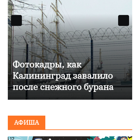
Фоторепортаж как в
Калининграде
эвакуировали ТЦ из-за
сообщения о
минировании
АФИША