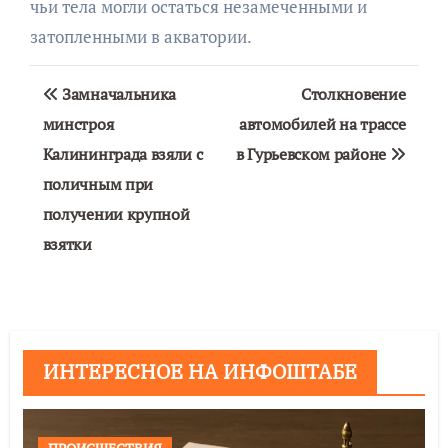
чьи тела могли остаться незамеченными и
затопленными в акватории.
Навигация
Замначальника
Столкновение
по
минстроя
автомобилей на трассе
Калининграда взяли с
в Гурьевском районе
записям
поличным при
получении крупной
взятки
ИНТЕРЕСНОЕ НА ИНФОШТАБЕ