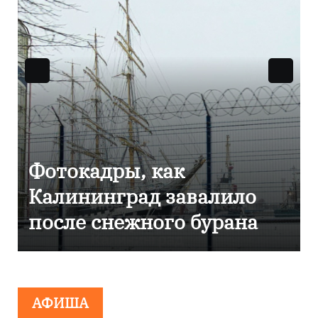
Фоторепортаж как в
Калининграде
эвакуировали ТЦ из-за
сообщения о
минировании
АФИША