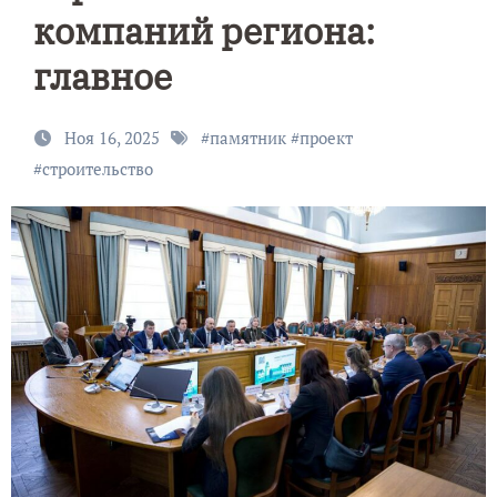
компаний региона:
главное
Ноя 16, 2025
#
памятник
#
проект
#
строительство