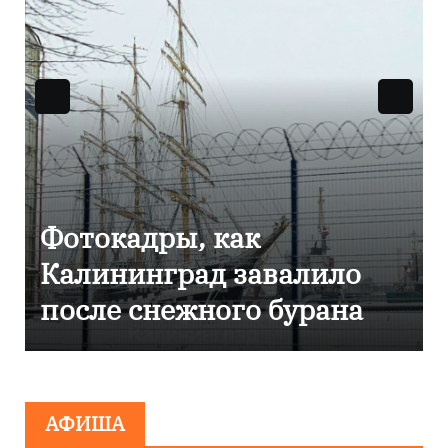
 как
Фоторепортаж 
д завалило
Калининграде
ного бурана
эвакуировали Т
сообщения о
минировании
АФИША