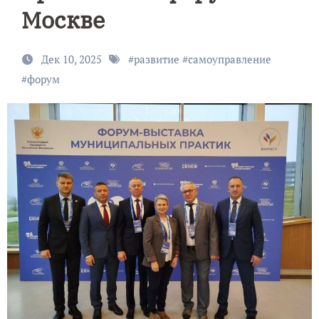
Москве
Дек 10, 2025
#
развитие
#
самоуправление
#
форум