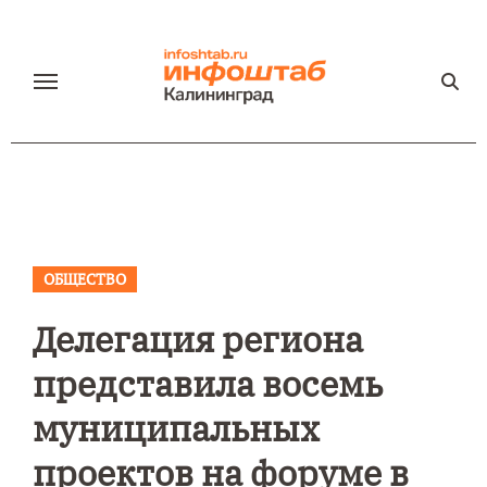
Перейти
к
содержанию
ОБЩЕСТВО
Делегация региона
представила восемь
муниципальных
проектов на форуме в