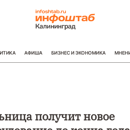
ИТИКА
АФИША
БИЗНЕС И ЭКОНОМИКА
МНЕН
ВО
ВАЖНОЕ
ОБЩЕСТВО
ВАЖНОЕ
ОБ
ФОТО
ФОТО
ьница получит новое