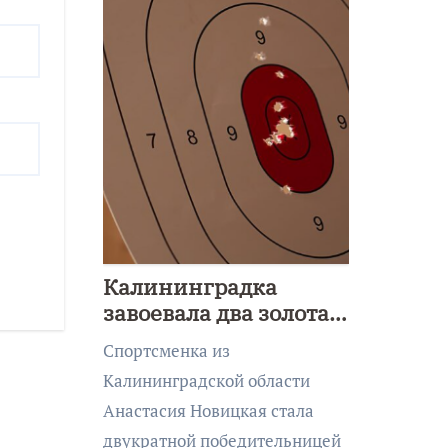
Калининградка
завоевала два золота
первенства Азии по
Спортсменка из
метанию ножа
Калининградской области
Анастасия Новицкая стала
двукратной победительницей