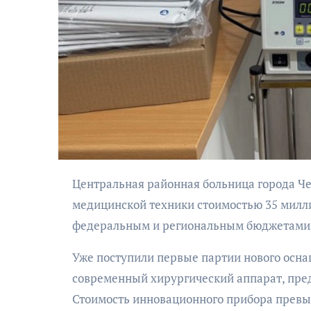
АФИША
Музыкально-
Центральная районная больница города Черняховск пополнится 13 единицами современной
поэтический
медицинской техники стоимостью 35 милл
моноспектакль
федеральным и региональным бюджетами
«Исповедь в четыре
четверти пути»
Уже поступили первые партии нового осна
современный хирургический аппарат, пре
Стоимость инновационного прибора превыс