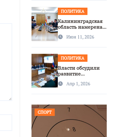
ПОЛИТИКА
Калининградская
область намерена
расширить
Июн 11, 2026
сотрудничество с
Узбекистаном
ПОЛИТИКА
Власти обсудили
развитие
транспорта и
Апр 1, 2026
доступность
региона
СПОРТ