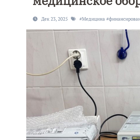
медицинское обор
Дек 23, 2025
#
Медицина
#
финансирова
9 Мая — Де
Победы!