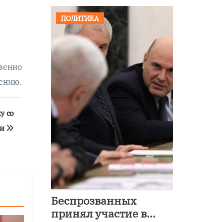
ПОЛИТИКА
венно
ению.
у со
ми
Беспрозванных
принял участие в