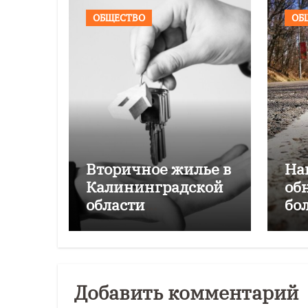
ОБЩЕСТВО
ОБ
Вторичное жилье в
На
Калининградской
об
области
бо
подорожало на
Ка
4,6% за год
об
Добавить комментарий