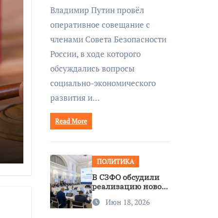
совещании Совбеза
Владимир Путин провёл
под руководством
оперативное совещание с
Путина
членами Совета Безопасности
России, в ходе которого
обсуждались вопросы
социально-экономического
развития и…
Read More
ПОЛИТИКА
В СЗФО обсудили
реализацию новой
стратегии
Июн 18, 2026
нацполитики